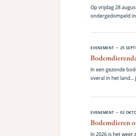
Op vrijdag 28 augu
ondergedompeld in d
wetenschappelijke o
shows. Ook het Bode
EVENEMENT
25 SEP
Bodemdierenda
In een gezonde bod
overal in het land...
Werelddierendag g
hun eigen tuin, het 
balkon. In 2026 voo
EVENEMENT
03 OKT
Bodemdieren 
In 2026 is het weer