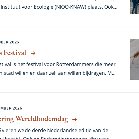
Instituut voor Ecologie (NIOO-KNAW) plaats. Ook
demonderzoek komen hier ruim aan bod.
OBER 2026
 Festival
ival is hét festival voor Rotterdammers die meer
n stad willen en daar zelf aan willen bijdragen. Met
ops van groenexperts, natuurexcursies door de
 markt met planten en meer.
EMBER 2026
iering Wereldbodemdag
 vieren we de derde Nederlandse editie van de
 Utrecht. Ook de Bodemdierendagen zijn weer