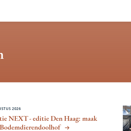
n
en
USTUS 2026
itie NEXT - editie Den Haag: maak
t Bodemdierendoolhof