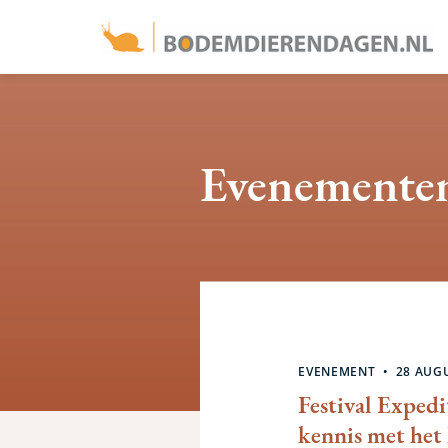
Overslaan
en
naar
de
inhoud
Evenemente
gaan
Zoekresultat
EVENEMENT
28 AUG
Festival Exped
kennis met he