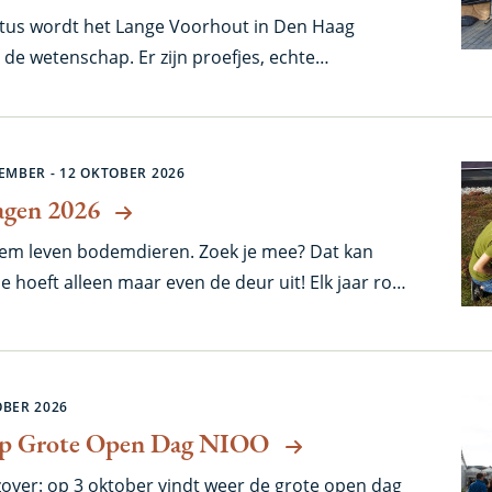
stus wordt het Lange Voorhout in Den Haag
e wetenschap. Er zijn proefjes, echte
nderzoeken, mini-colleges en spectaculaire
mdierendoolhof is weer van de partij!
TEMBER -
12 OKTOBER 2026
gen 2026
em leven bodemdieren. Zoek je mee? Dat kan
 je hoeft alleen maar even de deur uit! Elk jaar rond
aan honderden mensen op bodemdierensafari. In
park om de hoek, op het schoolplein of zelfs het
r de 12e keer alweer.
OBER 2026
op Grote Open Dag NIOO
 zover: op 3 oktober vindt weer de grote open dag