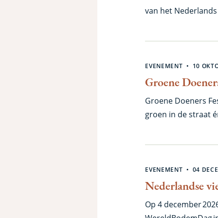
van het Nederlands 
bodemdieren en bo
EVENEMENT
10 OKT
Groene Doeners
Groene Doeners Fest
groen in de straat é
lezingen en worksh
stad, een gezellige
EVENEMENT
04 DEC
Nederlandse v
Op 4 december 2026
WereldBodemDag in