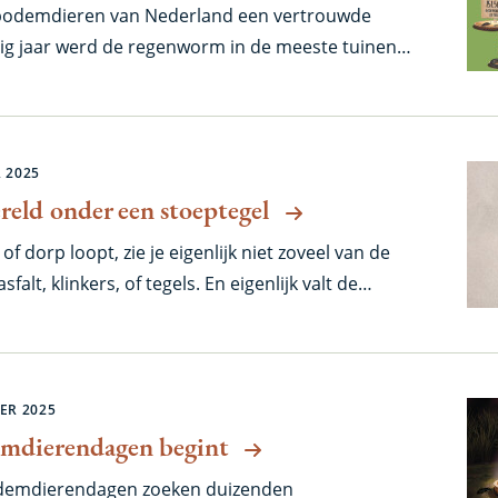
 bodemdieren van Nederland een vertrouwde
rig jaar werd de regenworm in de meeste tuinen
2500 burgerwetenschappers tijdens de
Wél opvallend was de opmars van de miljoen- en
ist de terugval van de huisjes- en de naaktslakken.
 dit voorjaar zien we zo nog duidelijk terug in het
 2025
deze herfst.
eld onder een stoeptegel
of dorp loopt, zie je eigenlijk niet zoveel van de
falt, klinkers, of tegels. En eigenlijk valt de
 niet zo op: je ziet voornamelijk gras, bomen,
en. Maar wat valt er veel te ontdekken als je eens
t!
ER 2025
emdierendagen begint
odemdierendagen zoeken duizenden