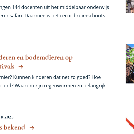
ingen 144 docenten uit het middelbaar onderwijs
ensafari. Daarmee is het record ruimschoots
deren en bodemdieren op
ivals
 mier? Kunnen kinderen dat net zo goed? Hoe
grond? Waarom zijn regenwormen zo belangrijk
antwoorden op deze en nog veel meer vragen
 Expeditie NEXT in Enkhuizen en tijdens het
l in Artis Amsterdam uitzoeken. Tijdens deze
R 2025
s stond het Nederlands Instituut voor Ecologie
s bekend
n konden ervaren hoe het is om bodemdier te zijn.