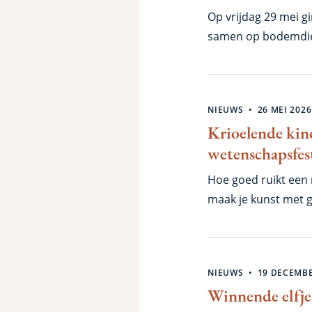
Op vrijdag 29 mei g
samen op bodemdier
verbroken.
NIEUWS
26 MEI 2026
Krioelende kin
wetenschapsfest
Hoe goed ruikt een
maak je kunst met 
voor de bodem? De 
konden bezoekers op
Aardbewonersfestiva
NIEUWS
19 DECEMBE
wetenschapsfestival
Winnende elfje
klaar zodat kindere