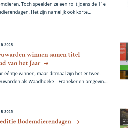
demdieren. Toch speelden ze een rol tijdens de 11e
dierendagen. Het zijn namelijk ook korte
met (inderdaad) elf woorden. We vroegen iedereen
bodemdieren te maken en daar rollen nu 11
R 2025
euwarden winnen samen titel
d van het Jaar
 ééntje winnen, maar ditmaal zijn het er twee.
euwarden als Waadhoeke – Franeker en omgeving
odemdierenstad van het Jaar nu voeren. Zij lieten
attle 2025 van het burgerwetenschapsproject de
n hoge mate zien hart te hebben voor
R 2025
 belang van een gezonde bodem in de stad. Met
 editie Bodemdierendagen
us.