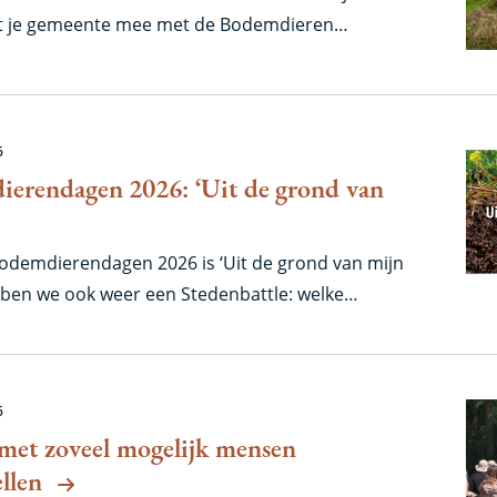
et je gemeente mee met de Bodemdieren
 komen jullie erachter hoe het gaat met dat
n in jullie dorp of stad. Voor deze 12e editie van
n hopen we op een gemeente uit alle 12
et een Provinciebattle!
6
erendagen 2026: ‘Uit de grond van
odemdierendagen 2026 is ‘Uit de grond van mijn
ebben we ook weer een Stedenbattle: welke
(geliefde) Bodemdierenstad van het Jaar?
6
met zoveel mogelijk mensen
llen