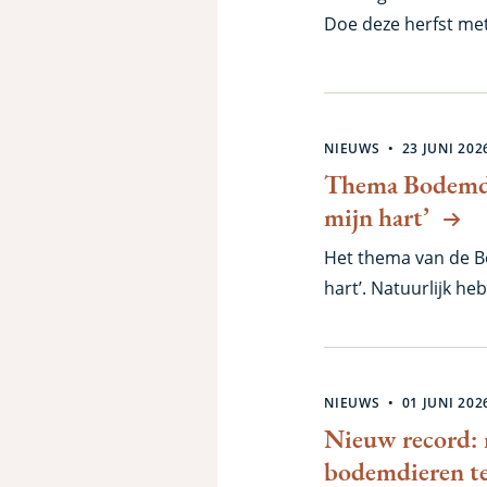
Doe deze herfst m
Stedenbattle. Samen
onmisbare bodemleve
de Bodemdierendage
provincies. Dan is h
NIEUWS
23 JUNI 202
Thema Bodemdi
mijn hart’
Het thema van de B
hart’. Natuurlijk h
gemeente wordt de 
NIEUWS
01 JUNI 202
Nieuw record: 
bodemdieren te