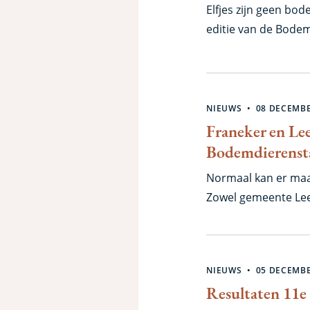
Elfjes zijn geen bo
editie van de Bodem
gedichten met pit, 
om een elfje over 
winnaars uit.
NIEUWS
08 DECEMBE
Franeker en Le
Bodemdierensta
Normaal kan er maar
Zowel gemeente Le
– mag de eretitel B
tijdens de Stedenb
Bodemdierendagen i
NIEUWS
05 DECEMBE
bodemdieren en het
Resultaten 11e
name in Friesland d