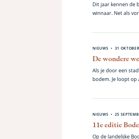
Dit jaar kennen de
winnaar. Net als vo
gezien, door bijna 
Bodemdierendagen. 
duizendpoten, en ju
De fikse droogte van
NIEUWS
31 OKTOBER
bodemleven tijdens 
De wondere wer
Als je door een stad 
bodem. Je loopt op as
bodem in parken ook
misschien wat struik
een stoeptegel optil
NIEUWS
25 SEPTEMB
11e editie Bod
Op de landelijke B