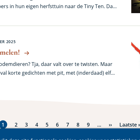
s in hun eigen herfsttuin naar de Tiny Ten. Dat
are ambassadeurs van het (belang)rijke bodemleven
, zoals regenwormen en pissebedden. Samen
 gezond onze grond is. De elfde editie gaat vrijdag
 Stedenbattle en elf extra bodemdieren. Want er
ER 2025
 onder de grond.
amelen!
 bodemdieren? Tja, daar valt over te twisten. Maar
geval korte gedichten met pit, met (inderdaad) elf
1e editie van de Bodemdierendagen is dat een
ende vorm om de bodemdieren eens extra in het
Huidige
1
Pagina
2
Pagina
3
Pagina
4
Pagina
5
Pagina
6
Pagina
7
Pagina
8
Pagina
9
…
Volgende
››
Laatste
Laatste 
pagina
pagina
pagina