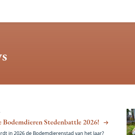
ws
en
6
 Bodemdieren Stedenbattle 2026!
dt in 2026 de Bodemdierenstad van het Jaar?