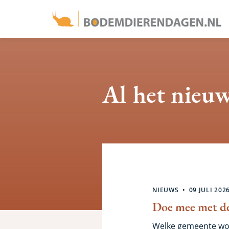
Overslaan
en
naar
de
inhoud
Al het nieu
gaan
Zoekresultat
NIEUWS
09 JULI 202
Doe mee met de
Welke gemeente wor