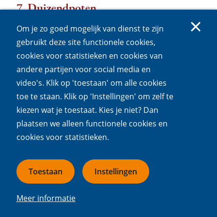
7. Duizendpoten
Let op: aantal poten
Om je zo goed mogelijk van dienst te zijn
gebruikt deze site functionele cookies,
Een steenloper
cookies voor statistieken en cookies van
andere partijen voor social media en
15 paar poten
video's. Klik op 'toestaan' om alle cookies
toe te staan. Klik op 'Instellingen' om zelf te
kiezen wat je toestaat. Kies je niet? Dan
plaatsen we alleen functionele cookies en
cookies voor statistieken.
Toestaan
Instellingen
Meer informatie