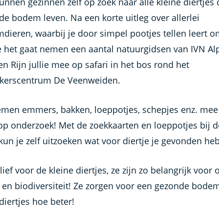
unnen gezinnen zelf op zoek naar alle kleine diertjes 
de bodem leven. Na een korte uitleg over allerlei
dieren, waarbij je door simpel pootjes tellen leert o
je het gaat nemen een aantal natuurgidsen van IVN A
n Rijn jullie mee op safari in het bos rond het
kerscentrum De Veenweiden.
men emmers, bakken, loeppotjes, schepjes enz. mee
op onderzoek! Met de zoekkaarten en loeppotjes bij d
un je zelf uitzoeken wat voor diertje je gevonden heb
ief voor de kleine diertjes, ze zijn zo belangrijk voor 
 en biodiversiteit! Ze zorgen voor een gezonde bode
iertjes hoe beter!