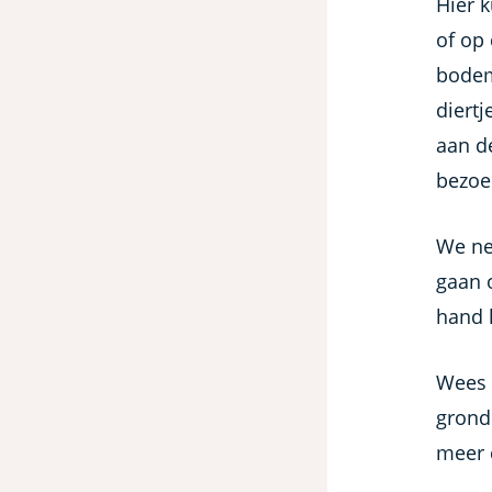
Hier k
of op 
bodem
diert
aan de
bezoe
We ne
gaan 
hand k
Wees l
grond
meer d