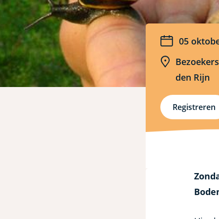
Alphen
aan
Datum
05 oktob
den
Locatie
Bezoekers
den Rijn
Rijn
Registreren
Zonda
Bodem