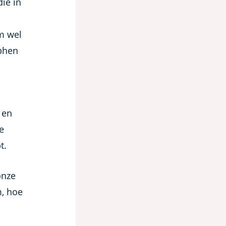
die in
m wel
lphen
 en
e
t.
onze
m, hoe