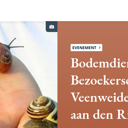
Foto
credit
EVENEMENT
Bodemdier
m
Bezoeker
Veenweid
aan den R