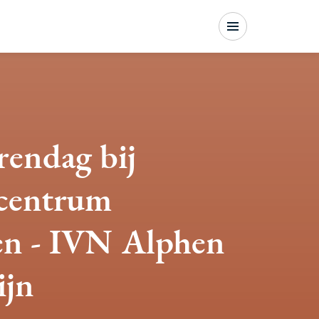
Menu
endag bij
scentrum
en - IVN Alphen
ijn