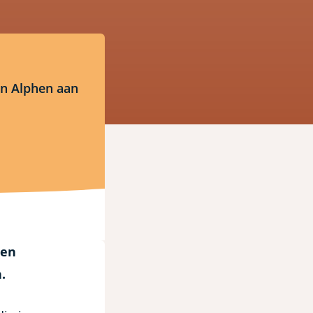
in Alphen aan
een
.