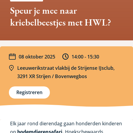
Speur je mee naar
kriebelbeestjes met HWL?
Datum
Tijd
08 oktober 2025
14:00 -
15:30
Locatie
Leeuwerikstraat vlakbij de Strijense IJsclub,
3291 XR Strijen / Bovenwegbos
Registreren
Elk jaar rond dierendag gaan honderden kinderen
op
bodemdierensafari.
Hoekschewaards