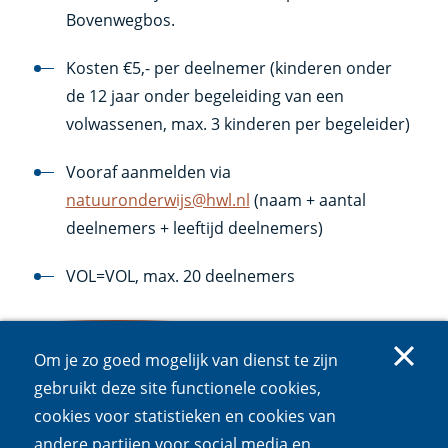
Bovenwegbos.
Kosten €5,- per deelnemer (kinderen onder
de 12 jaar onder begeleiding van een
volwassenen, max. 3 kinderen per begeleider)
Vooraf aanmelden via
natuuronderwijs@hwl.nl
(naam + aantal
deelnemers + leeftijd deelnemers)
VOL=VOL, max. 20 deelnemers
Om je zo goed mogelijk van dienst te zijn
Meer informatie
gebruikt deze site functionele cookies,
cookies voor statistieken en cookies van
andere partijen voor social media en