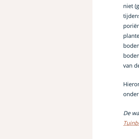
niet 
tijde
porië
plant
bodem
bodem
van d
Hiero
onder
De wa
Tuinb