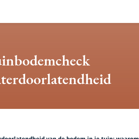
eid
inbodemcheck
terdoorlatendheid
doorlatendheid van de bodem in je tuin: waarom