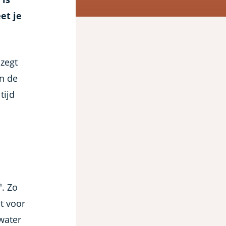
et je
zegt
n de
tijd
. Zo
t voor
water