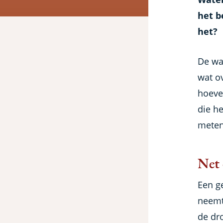
het b
het?
De wa
wat o
hoeve
die h
meten
Net 
Een g
neemt
de dro