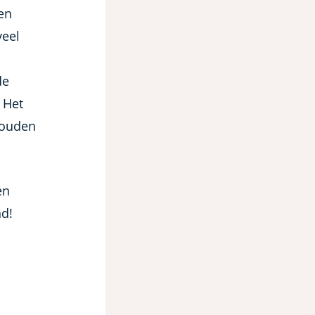
en
veel
de
 Het
houden
en
nd!