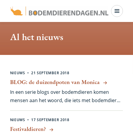
Overslaan
Menu
en
naar
Al het nieuws
de
inhoud
gaan
Zoekresultaten
NIEUWS
21 SEPTEMBER 2018
BLOG: de duizendpoten van Monica
In een serie blogs over bodemdieren komen
mensen aan het woord, die iets met bodemdieren
hebben. Ze weten of houden er veel van, werken
ermee of schrijven erover. Zoals natuurjournalist
NIEUWS
17 SEPTEMBER 2018
Monica Wesseling, die net een heel boek vol
Festivaldieren?