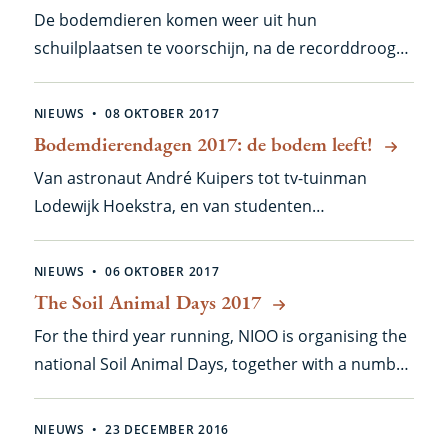
schreef over kleine beestjes. Hier haar kijk op
De bodemdieren komen weer uit hun
duizendpoten.
schuilplaatsen te voorschijn, na de recorddroogte
en -hitte van deze zomer. Zelfs op festivals laten ze
zich zien...
NIEUWS
08 OKTOBER 2017
Bodemdierendagen 2017: de bodem leeft!
Van astronaut André Kuipers tot tv-tuinman
Lodewijk Hoekstra, en van studenten
landschapsarchitectuur tot groepen 5 & 6 van de
basisschool: er was de afgelopen week volop
NIEUWS
06 OKTOBER 2017
aandacht voor de Bodemdierendagen. Lees
The Soil Animal Days 2017
verder voor een voorproefje van de resultaten.
For the third year running, NIOO is organising the
national Soil Animal Days, together with a number
of partners including Wageningen UR.
NIEUWS
23 DECEMBER 2016