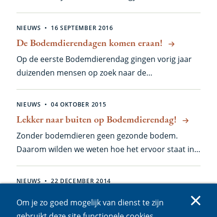
Korthals and Wim van der Putten were out and
about digging for life in the soil. Now's the time to
NIEUWS
16 SEPTEMBER 2016
join them!
De Bodemdierendagen komen eraan!
Op de eerste Bodemdierendag gingen vorig jaar
duizenden mensen op zoek naar de
'bodemschatjes' onder hun voeten. Dat smaakte
naar meer, en dus vragen we dit jaar iedereen om
NIEUWS
04 OKTOBER 2015
tussen 1 en 10 oktober op safari te gaan in de
Lekker naar buiten op Bodemdierendag!
eigen achtertuin. Ook scholen kunnen meedoen!
Zonder bodemdieren geen gezonde bodem.
Daarom wilden we weten hoe het ervoor staat in
Nederlandse tuinen, parken en plantenbakken.
We riepen 4 oktober uit tot 'Bodemdierendag'. En
NIEUWS
22 DECEMBER 2014
onze oproep om op zoek te gaan in je eigen
2015: International Year of Soils
Om je zo goed mogelijk van dienst te zijn
achtertuin en de resultaten aan ons door te geven
De 68e Algemene Vergadering van de VN heeft
gebruikt deze site functionele cookies,