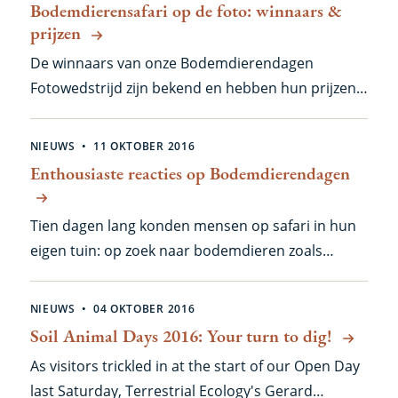
Bodemdierensafari op de foto: winnaars &
prijzen
De winnaars van onze Bodemdierendagen
Fotowedstrijd zijn bekend en hebben hun prijzen
intussen gekregen. Een mooie manier om de
bodembewoners in de donkere dagen rond Kerst
NIEUWS
11 OKTOBER 2016
nog eens in het zonnetje te zetten!
Enthousiaste reacties op Bodemdierendagen
Tien dagen lang konden mensen op safari in hun
eigen tuin: op zoek naar bodemdieren zoals
pissebedden en mieren, voor een beter beeld van
wat er - letterlijk - allemaal leeft. Het leidde tot veel
NIEUWS
04 OKTOBER 2016
enthousiaste reacties via onze website en op
Soil Animal Days 2016: Your turn to dig!
sociale media, en meer dan 150 complete
As visitors trickled in at the start of our Open Day
meldingen.
last Saturday, Terrestrial Ecology's Gerard